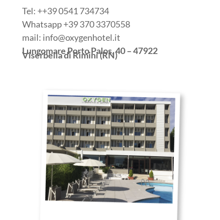
Tel: ++39 0541 734734
Whatsapp +39 370 3370558
mail:
info@oxygenhotel.it
Lungomare Porto Palos, 40 – 47922
Viserbella di Rimini (RN)