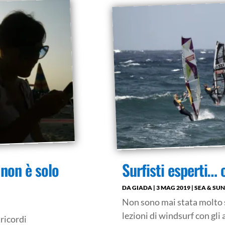
non è solo
Surfisti esperti… 
DA
GIADA
|
3 MAG 2019
|
SEA & SUN
Non sono mai stata molto 
lezioni di windsurf con gli 
 ricordi