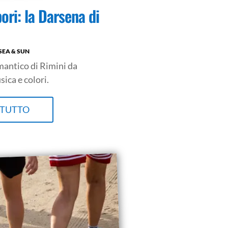
pori: la Darsena di
SEA & SUN
mantico di Rimini da
ica e colori.
 TUTTO