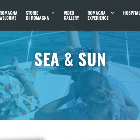
ROMAGNA
STORIE
VIDEO
ROMAGNA
HOSPITAL
WELCOME
DI ROMAGNA
GALLERY
EXPERIENCE
SEA & SUN