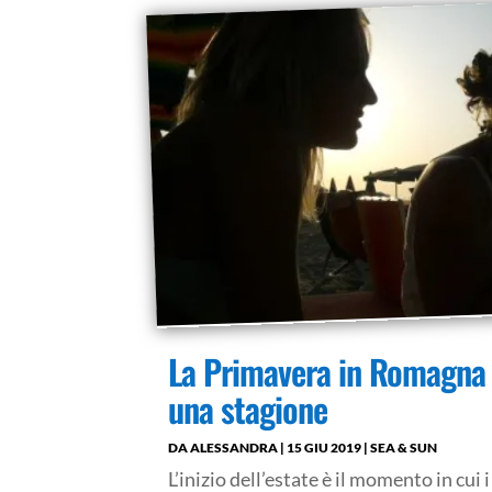
La Primavera in Romagna 
una stagione
DA
ALESSANDRA
|
15 GIU 2019
|
SEA & SUN
L’inizio dell’estate è il momento in cui i