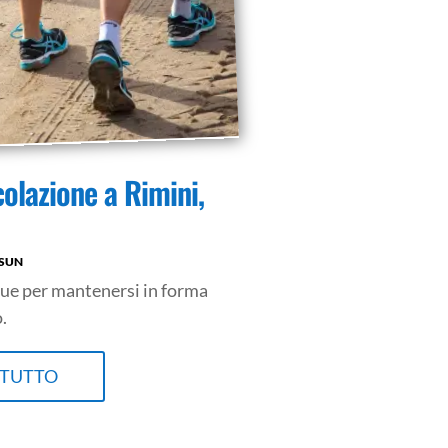
colazione a Rimini,
 SUN
que per mantenersi in forma
.
 TUTTO