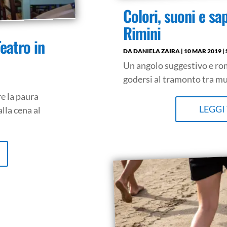
Colori, suoni e sa
Rimini
eatro in
DA
DANIELA ZAIRA
|
10 MAR 2019
|
Un angolo suggestivo e ro
godersi al tramonto tra mus
e la paura
LEGGI
alla cena al