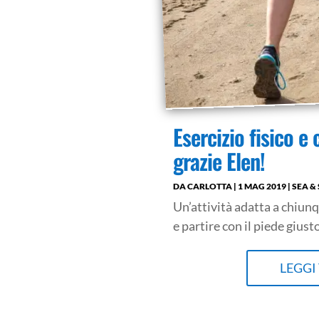
Esercizio fisico e 
grazie Elen!
DA
CARLOTTA
|
1 MAG 2019
|
SEA &
Un’attività adatta a chiun
e partire con il piede giusto
LEGGI