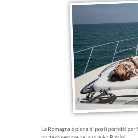
La Romagna è piena di posti perfetti per f
porterò sempre nel cuore è a Rimini.