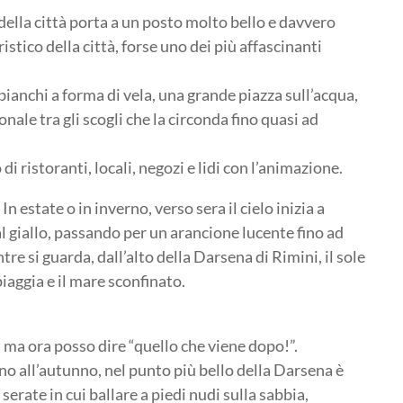
ella città porta a un posto molto bello e davvero
ristico della città, forse uno dei più affascinanti
bianchi a forma di vela, una grande piazza sull’acqua,
ale tra gli scogli che la circonda fino quasi ad
di ristoranti, locali, negozi e lidi con l’animazione.
n estate o in inverno, verso sera il cielo inizia a
l giallo, passando per un arancione lucente fino ad
ntre si guarda, dall’alto della Darsena di Rimini, il sole
piaggia e il mare sconfinato.
, ma ora posso dire “quello che viene dopo!”.
fino all’autunno, nel punto più bello della Darsena è
serate in cui ballare a piedi nudi sulla sabbia,