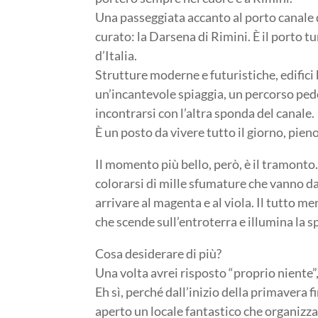
Una passeggiata accanto al porto canale d
curato: la Darsena di Rimini. È il porto tu
d’Italia.
Strutture moderne e futuristiche, edifici 
un’incantevole spiaggia, un percorso pedon
incontrarsi con l’altra sponda del canale.
È un posto da vivere tutto il giorno, pieno 
Il momento più bello, però, è il tramonto. I
colorarsi di mille sfumature che vanno da
arrivare al magenta e al viola. Il tutto me
che scende sull’entroterra e illumina la s
Cosa desiderare di più?
Una volta avrei risposto “proprio niente”
Eh sì, perché dall’inizio della primavera 
aperto un locale fantastico che organizza 