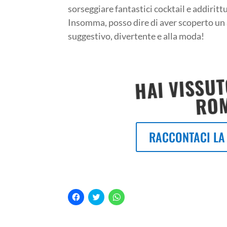
sorseggiare fantastici cocktail e addiritt
Insomma, posso dire di aver scoperto un
suggestivo, divertente e alla moda!
HAI VISSUT
RO
RACCONTACI LA
F
F
F
a
a
a
i
i
i
c
c
c
l
l
l