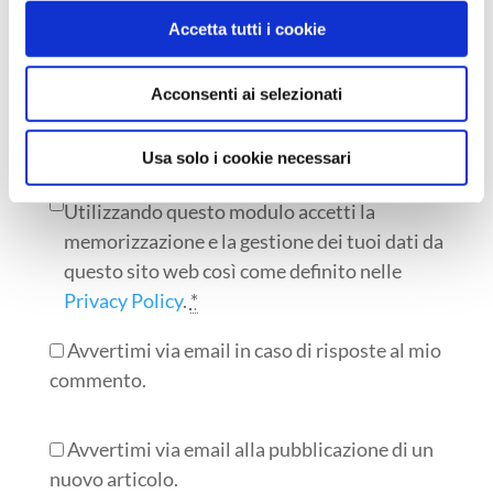
u
a
u
o
n
o
Accetta tutti i cookie
v
u
v
a
o
a
f
v
f
i
a
i
Acconsenti ai selezionati
n
f
n
e
i
e
s
n
s
t
e
t
r
s
r
Usa solo i cookie necessari
a
t
a
)
r
)
a
Utilizzando questo modulo accetti la
)
memorizzazione e la gestione dei tuoi dati da
questo sito web così come definito nelle
Privacy Policy
.
*
Avvertimi via email in caso di risposte al mio
commento.
Avvertimi via email alla pubblicazione di un
nuovo articolo.