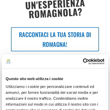
UN'ESPERIENZA
ROMAGNOLA?
RACCONTACI LA TUA STORIA DI
ROMAGNA!
Questo sito web utilizza i cookie
F
F
F
a
a
a
Utilizziamo i cookie per personalizzare contenuti ed
i
i
i
c
c
c
annunci, per fornire funzionalità dei social media e per
l
l
l
i
i
i
analizzare il nostro traffico. Condividiamo inoltre
c
c
c
p
q
p
informazioni sul modo in cui utilizza il nostro sito con i
e
u
e
nostri partner che si occupano di analisi dei dati web,